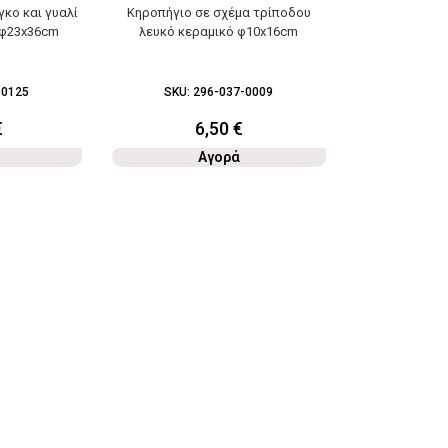
γκο και γυαλί
Κηροπήγιο σε σχέμα τρίποδου
 φ23x36cm
λευκό κεραμικό φ10x16cm
-0125
SKU:
296-037-0009
€
6,50
€
Αγορά
Κηροπήγιο ο
12
SKU:
2