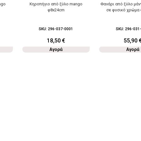
ngo
Κηροπήγιο από ξύλο mango
Φανάρι από ξύλο μάν
φ8x24cm
σε φυσικό χρώμα
SKU:
296-037-0001
SKU:
296-031
18,50
€
55,90
Αγορά
Αγορά