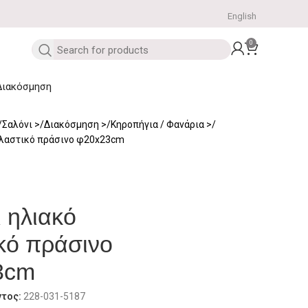
English
0
Διακόσμηση
Σαλόνι
Διακόσμηση
Κηροπήγια / Φανάρια
πλαστικό πράσινο φ20x23cm
 ηλιακό
κό πράσινο
3cm
ντος:
228-031-5187