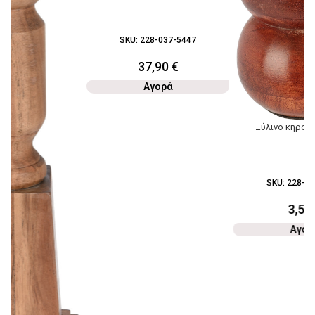
SKU:
228-037-5447
37,90
€
Αγορά
Ξύλινο κηροπ
SKU:
228-03
3,50
Αγορ