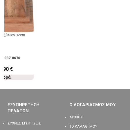
ο ξύλινο 32cm
28-037-0676
6,90
€
Αγορά
ΕΞΥΠΗΡΕΤΗΣΗ
Ο ΛΟΓΑΡΙΑΣΜΟΣ ΜΟΥ
ΠΕΛΑΤΩΝ
ΑΡΧΙΚΗ
ΣΥΧΝΕΣ ΕΡΩΤΗΣΕΙΣ
ΤΟ ΚΑΛΑΘΙ ΜΟΥ