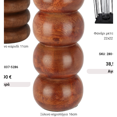
Φανάρι μεταλλ
22x22x4
ύλινο καρυδί 11cm
SKU:
280-03
38,5
28-037-5286
Αγορ
0,90
€
Αγορά
Ξύλινο κηροπήγιο 16cm