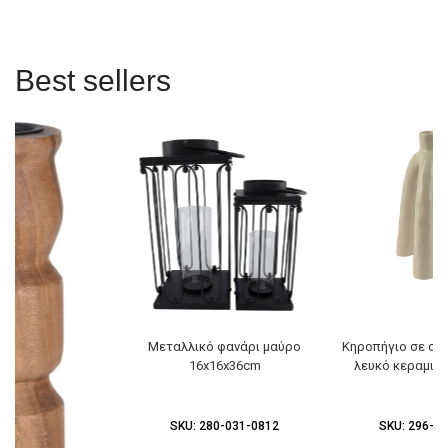
Best sellers
Μεταλλικό φανάρι μαύρο
Κηροπήγιο σε σχ
16x16x36cm
λευκό κεραμικ
SKU:
280-031-0812
SKU:
296-03