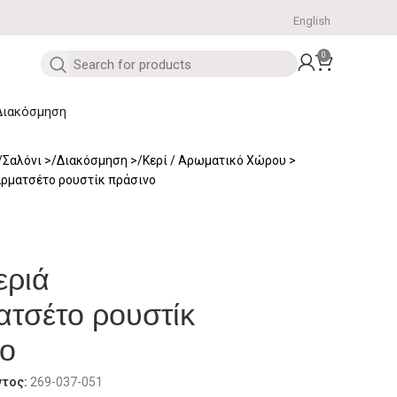
English
0
Διακόσμηση
Σαλόνι
Διακόσμηση
Κερί / Αρωματικό Χώρου
αρματσέτο ρουστίκ πράσινο
εριά
τσέτο ρουστίκ
νο
ντος:
269-037-051