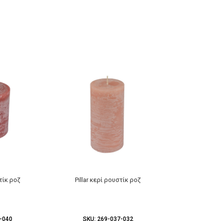
στίκ ροζ
Pillar κερί ρουστίκ ροζ
Pillar κ
-040
SKU:
269-037-032
SKU:
2