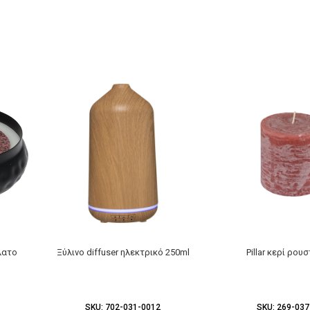
λατο
Ξύλινο diffuser ηλεκτρικό 250ml
Pillar κερί ρου
m
SKU:
702-031-0012
SKU:
269-037