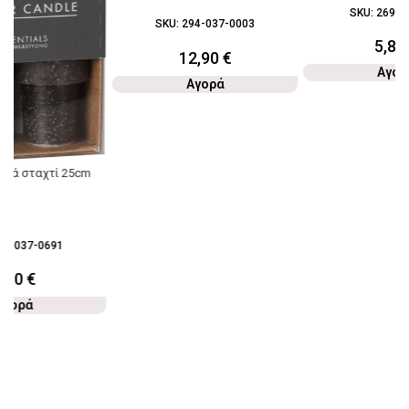
SKU:
269-0
SKU:
294-037-0003
5,80
12,90
€
Αγορ
Αγορά
εριά σταχτί 25cm
28-037-0691
3,90
€
Αγορά