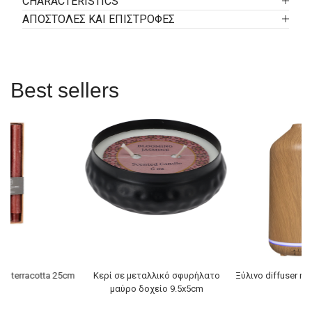
CHARACTERISTICS
ΑΠΟΣΤΟΛΕΣ ΚΑΙ ΕΠΙΣΤΡΟΦΕΣ
Best sellers
ιά terracotta 25cm
Κερί σε μεταλλικό σφυρήλατο
Ξύλινο diffuser η
μαύρο δοχείο 9.5x5cm