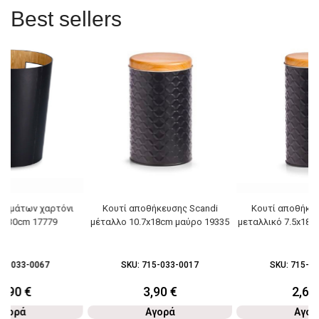
Best sellers
ριμάτων χαρτόνι
Κουτί αποθήκευσης Scandi
Κουτί αποθήκευ
5x30cm 17779
μέταλλο 10.7x18cm μαύρο 19335
μεταλλικό 7.5x18c
15-033-0067
SKU:
715-033-0017
SKU:
715-03
3,90
€
3,90
€
2,60
Αγορά
Αγορά
Αγορ