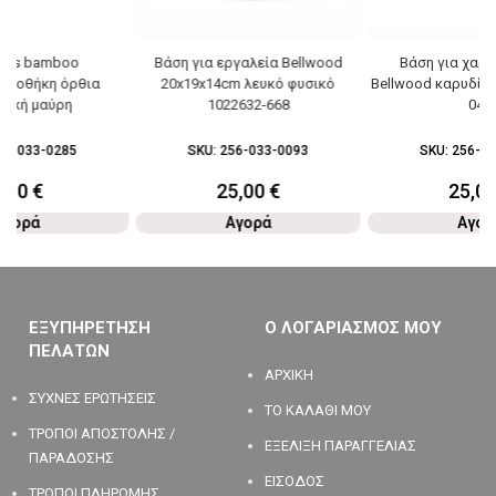
ials bamboo
Βάση για εργαλεία Bellwood
Βάση για χαρτ
ετοθήκη όρθια
20x19x14cm λευκό φυσικό
Bellwood καρυδί μ
λική μαύρη
1022632-668
048
91-033-0285
SKU:
256-033-0093
SKU:
256-03
5,90
€
25,00
€
25,0
Αγορά
Αγορά
Αγορ
ΕΞΥΠΗΡΕΤΗΣΗ
Ο ΛΟΓΑΡΙΑΣΜΟΣ ΜΟΥ
ΠΕΛΑΤΩΝ
ΑΡΧΙΚΗ
ΣΥΧΝΕΣ ΕΡΩΤΗΣΕΙΣ
ΤΟ ΚΑΛΑΘΙ ΜΟΥ
ΤΡΟΠΟΙ ΑΠΟΣΤΟΛΗΣ /
ΕΞΕΛΙΞΗ ΠΑΡΑΓΓΕΛΙΑΣ
ΠΑΡΑΔΟΣΗΣ
ΕΙΣΟΔΟΣ
ΤΡΟΠΟΙ ΠΛΗΡΩΜΗΣ