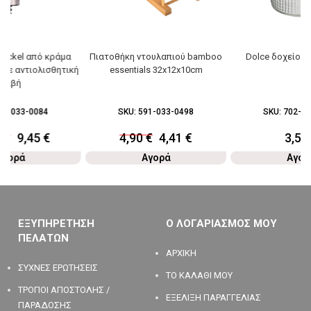
nickel από κράμα
Πιατοθήκη ντουλαπιού bamboo
Dolce δοχείο γυ
με αντιολισθητική
essentials 32x12x10cm
λαβή
91-033-0084
SKU:
591-033-0498
SKU:
702-03
0
€
9,45
€
4,90
€
4,41
€
3,50
Αγορά
Αγορά
Αγορ
ΕΞΥΠΗΡΕΤΗΣΗ
Ο ΛΟΓΑΡΙΑΣΜΟΣ ΜΟΥ
ΠΕΛΑΤΩΝ
ΑΡΧΙΚΗ
ΣΥΧΝΕΣ ΕΡΩΤΗΣΕΙΣ
ΤΟ ΚΑΛΑΘΙ ΜΟΥ
ΤΡΟΠΟΙ ΑΠΟΣΤΟΛΗΣ /
ΕΞΕΛΙΞΗ ΠΑΡΑΓΓΕΛΙΑΣ
ΠΑΡΑΔΟΣΗΣ