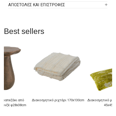
ΑΠΟΣΤΟΛΕΣ ΚΑΙ ΕΠΙΣΤΡΟΦΕΣ
Best sellers
 τραπεζάκι από
Διακοσμητικό ριχτάρι 170x130cm
Διακοσμητικό μαξ
προνζέ φ28x38cm
45x45x