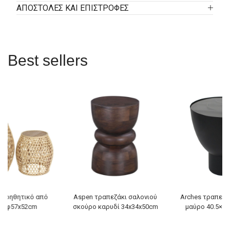
ΑΠΟΣΤΟΛΕΣ ΚΑΙ ΕΠΙΣΤΡΟΦΕΣ
Best sellers
 βοηθητικό από
Aspen τραπεζάκι σαλονιού
Arches τραπεζά
o φ57x52cm
σκούρο καρυδί 34x34x50cm
μαύρο 40.5×40