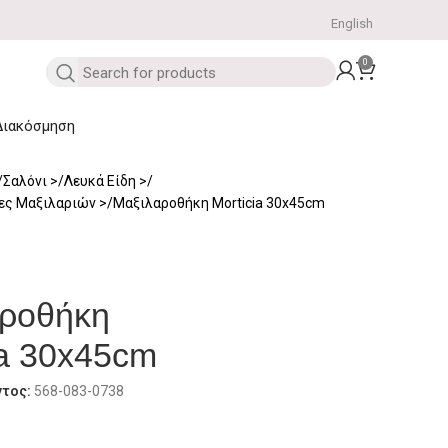
English
0
Διακόσμηση
Σαλόνι
Λευκά Είδη
κες Μαξιλαριών
Μαξιλαροθήκη Morticia 30x45cm
αροθήκη
ia 30x45cm
ντος:
568-083-0738