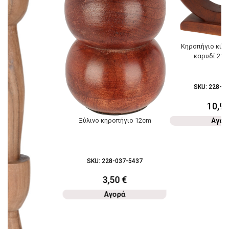
Κηροπήγιο κύκλ
καρυδί 21x
SKU:
228-03
10,9
Ξύλινο κηροπήγιο 12cm
Αγορ
SKU:
228-037-5437
3,50
€
Αγορά