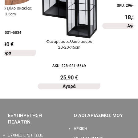
SKU:
296-03
από ξύλο ακακίας
0×13.5cm
18,5
Αγορ
28-031-5034
Φανάρι μεταλλικό μαύρο
2,90
€
20x20x45cm
Αγορά
SKU:
228-031-5649
25,90
€
Αγορά
ΕΞΥΠΗΡΕΤΗΣΗ
Ο ΛΟΓΑΡΙΑΣΜΟΣ ΜΟΥ
ΠΕΛΑΤΩΝ
ΑΡΧΙΚΗ
ΣΥΧΝΕΣ ΕΡΩΤΗΣΕΙΣ