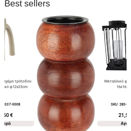
Best sellers
ε σχέμα τρίποδου
Μεταλλικό φαν
αμικό φ12x23cm
16x16x3
96-037-0008
SKU:
280-03
2,50
€
21,5
Αγορά
Αγορ