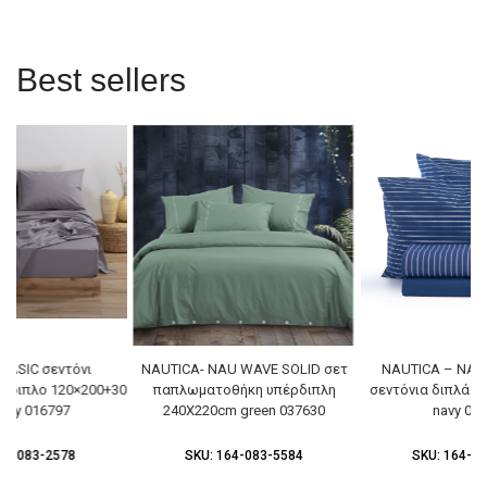
Best sellers
BASIC σεντόνι
NAUTICA- NAU WAVE SOLID σετ
NAUTICA – NAU
μίδιπλο 120×200+30
παπλωματοθήκη υπέρδιπλη
σεντόνια διπλά 2
 grey 016797
240X220cm green 037630
navy 03
64-083-2578
SKU:
164-083-5584
SKU:
164-08