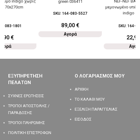
χρωμο indigo χωρίς
NEF-NEF BASI
green 036411
ο 170x270cm
μεμονωμένο υπέρδ
indigo 0
SKU:
164-083-5527
89,00
€
64-083-1801
SKU:
164-08
Αγορά
7,90
€
22,9
Αγορά
Αγορ
ΕΞΥΠΗΡΕΤΗΣΗ
Ο ΛΟΓΑΡΙΑΣΜΟΣ ΜΟΥ
ΠΕΛΑΤΩΝ
ΑΡΧΙΚΗ
ΣΥΧΝΕΣ ΕΡΩΤΗΣΕΙΣ
ΤΟ ΚΑΛΑΘΙ ΜΟΥ
ΤΡΟΠΟΙ ΑΠΟΣΤΟΛΗΣ /
ΕΞΕΛΙΞΗ ΠΑΡΑΓΓΕΛΙΑΣ
ΠΑΡΑΔΟΣΗΣ
ΕΙΣΟΔΟΣ
ΤΡΟΠΟΙ ΠΛΗΡΩΜΗΣ
ΠΟΛΙΤΙΚΗ ΕΠΙΣΤΡΟΦΩΝ