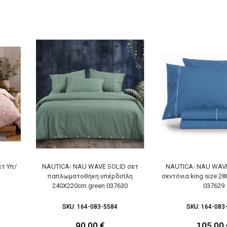
ετ Υπ/
NAUTICA- NAU WAVE SOLID σετ
NAUTICA- NAU WAVE
παπλωματοθήκη υπέρδιπλη
σεντόνια king size 2
240X220cm green 037630
037629
SKU:
164-083-5584
SKU:
164-083
90,00
€
105,00