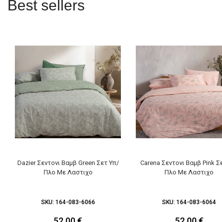
Best sellers
Dazier Σεντονι Βαμβ Green Σετ Υπ/
Carena Σεντονι Βαμβ Pink Σ
Πλο Με Λαστιχο
Πλο Με Λαστιχο
SKU:
164-083-6066
SKU:
164-083-6064
52,00
€
52,00
€