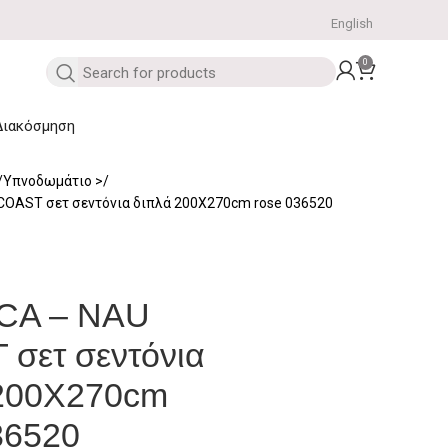
English
0
Διακόσμηση
Υπνοδωμάτιο
COAST σετ σεντόνια διπλά 200Χ270cm rose 036520
CA – NAU
σετ σεντόνια
 200Χ270cm
36520