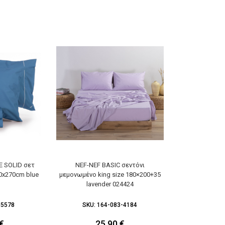
 SOLID σετ
NEF-NEF BASIC σεντόνι
NEF-NEF BASIC
80x270cm blue
μεμονωμένο king size 180×200+35
2 τμχ. 5
lavender 024424
-5578
SKU:
164-083-4184
SKU:
1
€
25,90
€