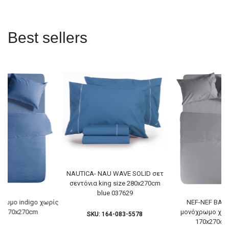
Best sellers
NAUTICA- NAU WAVE SOLID σετ
σεντόνια king size 280x270cm
blue 037629
χρωμο indigo χωρίς
NEF-NEF BASI
ο 170x270cm
μονόχρωμο χωρ
SKU:
164-083-5578
170x270cm 