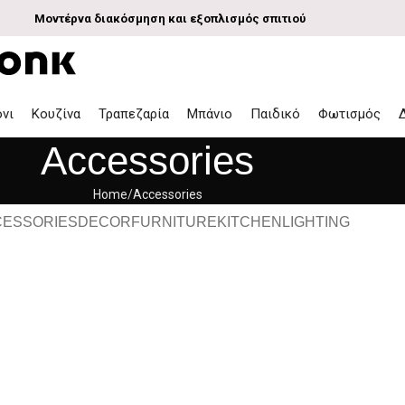
Μοντέρνα διακόσμηση και εξοπλισμός σπιτιού
όνι
Κουζίνα
Τραπεζαρία
Μπάνιο
Παιδικό
Φωτισμός
Accessories
Home
Accessories
CESSORIES
DECOR
FURNITURE
KITCHEN
LIGHTING
Accessories
otenti parturient parturie