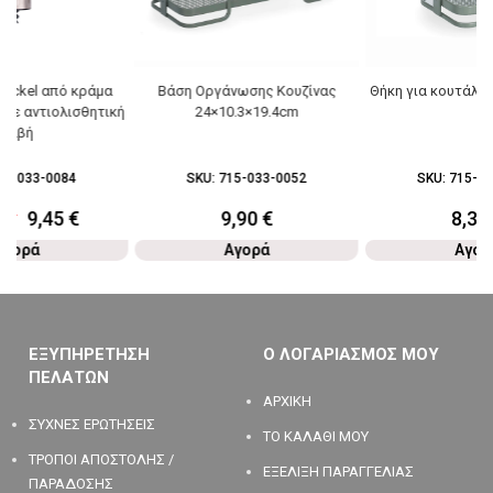
nickel από κράμα
Βάση Οργάνωσης Κουζίνας
Θήκη για κουτάλια
με αντιολισθητική
24×10.3×19.4cm
λαβή
91-033-0084
SKU:
715-033-0052
SKU:
715-03
0
€
9,45
€
9,90
€
8,30
Αγορά
Αγορά
Αγορ
ΕΞΥΠΗΡΕΤΗΣΗ
Ο ΛΟΓΑΡΙΑΣΜΟΣ ΜΟΥ
ΠΕΛΑΤΩΝ
ΑΡΧΙΚΗ
ΣΥΧΝΕΣ ΕΡΩΤΗΣΕΙΣ
ΤΟ ΚΑΛΑΘΙ ΜΟΥ
ΤΡΟΠΟΙ ΑΠΟΣΤΟΛΗΣ /
ΕΞΕΛΙΞΗ ΠΑΡΑΓΓΕΛΙΑΣ
ΠΑΡΑΔΟΣΗΣ