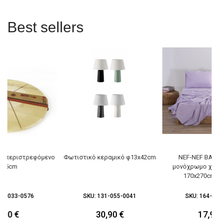
Best sellers
σα περιστρεφόμενο
Φωτιστικό κεραμικό φ13x42cm
NEF-NEF BASI
φ35cm
μονόχρωμο χωρ
170x270cm l
26-033-0576
SKU:
131-055-0041
SKU:
164-08
7,90
€
30,90
€
17,9