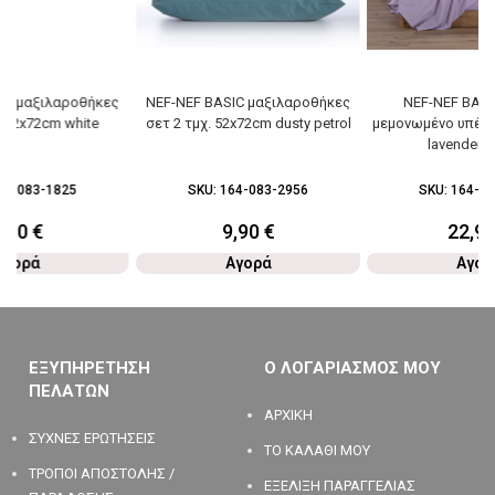
IC μαξιλαροθήκες
NEF-NEF BASIC μαξιλαροθήκες
NEF-NEF BASI
. 52x72cm white
σετ 2 τμχ. 52x72cm dusty petrol
μεμονωμένο υπέρδ
lavender 
64-083-1825
SKU:
164-083-2956
SKU:
164-08
9,90
€
9,90
€
22,9
Αγορά
Αγορά
Αγορ
ΕΞΥΠΗΡΕΤΗΣΗ
Ο ΛΟΓΑΡΙΑΣΜΟΣ ΜΟΥ
ΠΕΛΑΤΩΝ
ΑΡΧΙΚΗ
ΣΥΧΝΕΣ ΕΡΩΤΗΣΕΙΣ
ΤΟ ΚΑΛΑΘΙ ΜΟΥ
ΤΡΟΠΟΙ ΑΠΟΣΤΟΛΗΣ /
ΕΞΕΛΙΞΗ ΠΑΡΑΓΓΕΛΙΑΣ