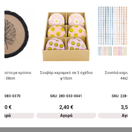
γιούτα με κρόσια
Σουβέρ κεραμικό σε 3 σχέδια
Σουπλά καρώ σ
ύρο 38cm
φ10cm
44x29
69-083-0370
SKU:
280-033-0041
SKU:
228-03
3,80
€
2,40
€
3,50
Αγορά
Αγορά
Αγορ