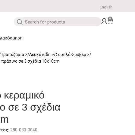
English
0
Διακόσμηση
Τραπεζαρία
Λευκά είδη
Σουπλά-Σουβέρ
 πράσινο σε 3 σχέδια 10x10cm
 κεραμικό
ο σε 3 σχέδια
cm
ντος:
280-033-0040