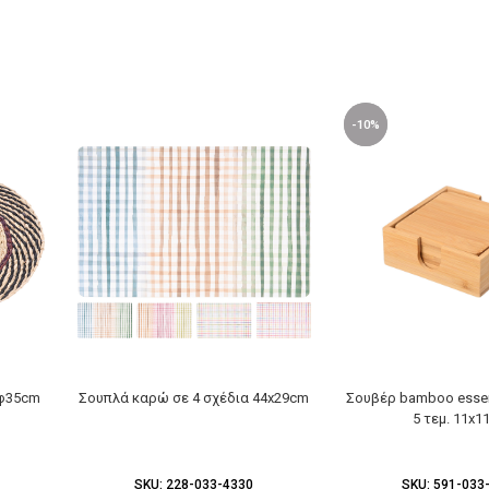
-10%
 φ35cm
Σουπλά καρώ σε 4 σχέδια 44x29cm
Σουβέρ bamboo essen
5 τεμ. 11x1
SKU:
228-033-4330
SKU:
591-033