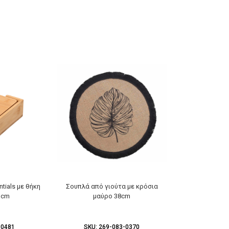
tials με θήκη
Σουπλά από γιούτα με κρόσια
Σουπλά μαύρ
1cm
μαύρο 38cm
4
-0481
SKU:
269-083-0370
SKU:
2