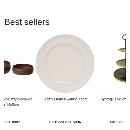
Best sellers
λλικός στρογγυλός
Πιάτο Enamel λευκό 44cm
Ορντεβιέρα από
cota 14x5cm
96-031-0082
SKU:
228-031-5936
SKU:
280-03