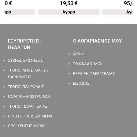
4,90
€
19,50
€
95,0
Αγορά
Αγορά
Αγορ
ΕΞΥΠΗΡΕΤΗΣΗ
Ο ΛΟΓΑΡΙΑΣΜΟΣ ΜΟΥ
ΠΕΛΑΤΩΝ
ΑΡΧΙΚΗ
ΣΥΧΝΕΣ ΕΡΩΤΗΣΕΙΣ
ΤΟ ΚΑΛΑΘΙ ΜΟΥ
ΤΡΟΠΟΙ ΑΠΟΣΤΟΛΗΣ /
ΕΞΕΛΙΞΗ ΠΑΡΑΓΓΕΛΙΑΣ
ΠΑΡΑΔΟΣΗΣ
ΕΙΣΟΔΟΣ
ΤΡΟΠΟΙ ΠΛΗΡΩΜΗΣ
ΠΟΛΙΤΙΚΗ ΕΠΙΣΤΡΟΦΩΝ
ΤΡΟΠΟΙ ΠΑΡΑΓΓΕΛΙΑΣ
ΠΡΟΣΩΠΙΚΑ ΔΕΔΟΜΕΝΑ
ΟΡΟΙ ΧΡΗΣΗΣ MONK