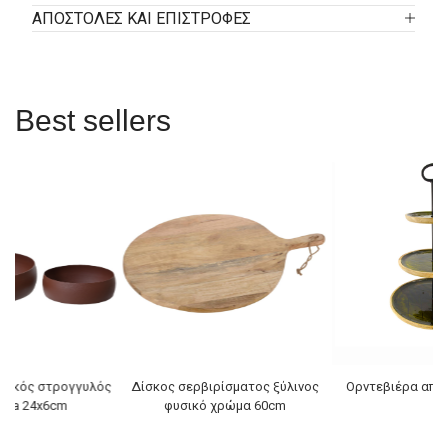
ΑΠΟΣΤΟΛΕΣ ΚΑΙ ΕΠΙΣΤΡΟΦΕΣ
Best sellers
λλικός στρογγυλός
Δίσκος σερβιρίσματος ξύλινος
Ορντεβιέρα από
otta 24x6cm
φυσικό χρώμα 60cm