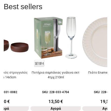
Best sellers
λλικός στρογγυλός
Ποτήρια σαμπάνιας γυάλινα σετ
Πιάτο Enamel 
cota 14x5cm
4τμχ 210ml
96-031-0082
SKU:
228-033-4704
SKU:
228-03
4,90
€
13,50
€
19,5
Αγορά
Αγορά
Αγορ