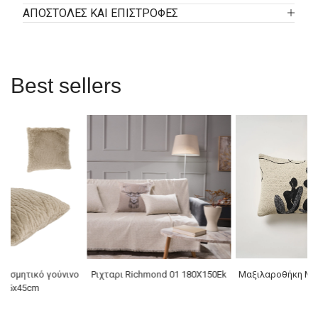
ΑΠΟΣΤΟΛΕΣ ΚΑΙ ΕΠΙΣΤΡΟΦΕΣ
Best sellers
κοσμητικό γούνινο
Ριχταρι Richmond 01 180X150Ek
Μαξιλαροθήκη Mor
ι 45x45cm