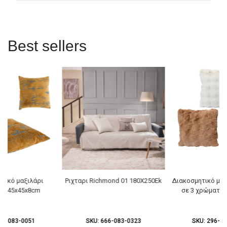
Best sellers
τικό μαξιλάρι
Ριχταρι Richmond 01 180X250Ek
Διακοσμητικό μαξ
ota 45x45x8cm
σε 3 χρώματα 
80-083-0051
SKU:
666-083-0323
SKU:
296-08