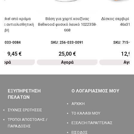
nickel από κράμα
Βάση για χαρτί κουζίνας
Δίσκος σερβιρίσ
με αντιολισθητική
Bellwood φυσικό λευκό 1022358-
46x31x
λαβή
668
91-033-0084
SKU:
256-033-0091
SKU:
715-03
0
€
9,45
€
25,00
€
12,9
Αγορά
Αγορά
Αγορ
ΕΞΥΠΗΡΕΤΗΣΗ
Ο ΛΟΓΑΡΙΑΣΜΟΣ ΜΟΥ
ΠΕΛΑΤΩΝ
ΑΡΧΙΚΗ
ΣΥΧΝΕΣ ΕΡΩΤΗΣΕΙΣ
ΤΟ ΚΑΛΑΘΙ ΜΟΥ
ΤΡΟΠΟΙ ΑΠΟΣΤΟΛΗΣ /
ΕΞΕΛΙΞΗ ΠΑΡΑΓΓΕΛΙΑΣ
ΠΑΡΑΔΟΣΗΣ
ΕΙΣΟΔΟΣ