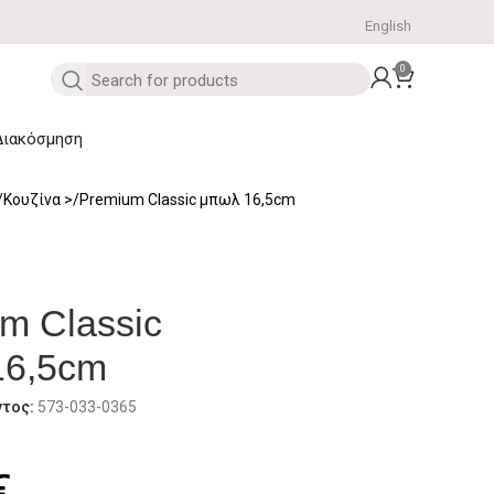
English
0
Διακόσμηση
Κουζίνα
Premium Classic μπωλ 16,5cm
m Classic
16,5cm
ντος:
573-033-0365
€