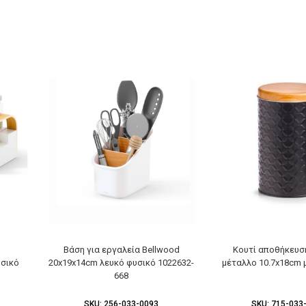
Βάση για εργαλεία Bellwood
Κουτί αποθήκευσ
υσικό
20x19x14cm λευκό φυσικό 1022632-
μέταλλο 10.7x18cm 
668
SKU:
256-033-0093
SKU:
715-033