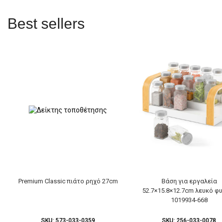
Best sellers
Premium Classic πιάτο ρηχό 27cm
Βάση για εργαλεία
52.7×15.8×12.7cm λευκό φ
1019934-668
SKU:
573-033-0359
SKU:
256-033-0078