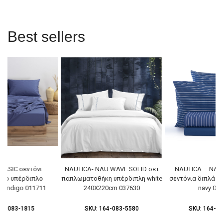
Best sellers
BASIC σεντόνι
NAUTICA- NAU WAVE SOLID σετ
NAUTICA – NAU
ένο υπέρδιπλο
παπλωματοθήκη υπέρδιπλη white
σεντόνια διπλά 2
0 indigo 011711
240X220cm 037630
navy 03
64-083-1815
SKU:
164-083-5580
SKU:
164-08