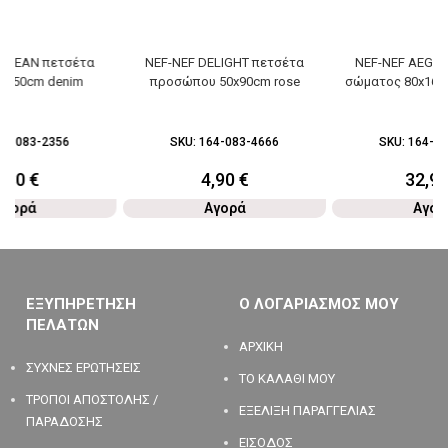
AEGEAN πετσέτα
NEF-NEF DELIGHT πετσέτα
NEF-NEF AEGEA
30x50cm denim
προσώπου 50x90cm rose
σώματος 80x160c
64-083-2356
SKU:
164-083-4666
SKU:
164-08
4,30
€
4,90
€
32,9
Αγορά
Αγορά
Αγορ
ΕΞΥΠΗΡΕΤΗΣΗ
Ο ΛΟΓΑΡΙΑΣΜΟΣ ΜΟΥ
ΠΕΛΑΤΩΝ
ΑΡΧΙΚΗ
ΣΥΧΝΕΣ ΕΡΩΤΗΣΕΙΣ
ΤΟ ΚΑΛΑΘΙ ΜΟΥ
ΤΡΟΠΟΙ ΑΠΟΣΤΟΛΗΣ /
ΕΞΕΛΙΞΗ ΠΑΡΑΓΓΕΛΙΑΣ
ΠΑΡΑΔΟΣΗΣ
ΕΙΣΟΔΟΣ