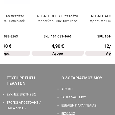
AEGEAN πετσέτα
NEF-NEF DELIGHT πετσέτα
NEF-NEF AEGEA
50x100cm black
προσώπου 50x90cm rose
προσώπου 50x1
64-083-2363
SKU:
164-083-4666
SKU:
164-08
2,90
€
4,90
€
12,9
Αγορά
Αγορά
Αγορ
ΕΞΥΠΗΡΕΤΗΣΗ
Ο ΛΟΓΑΡΙΑΣΜΟΣ ΜΟΥ
ΠΕΛΑΤΩΝ
ΑΡΧΙΚΗ
ΣΥΧΝΕΣ ΕΡΩΤΗΣΕΙΣ
ΤΟ ΚΑΛΑΘΙ ΜΟΥ
ΤΡΟΠΟΙ ΑΠΟΣΤΟΛΗΣ /
ΕΞΕΛΙΞΗ ΠΑΡΑΓΓΕΛΙΑΣ
ΠΑΡΑΔΟΣΗΣ
ΕΙΣΟΔΟΣ