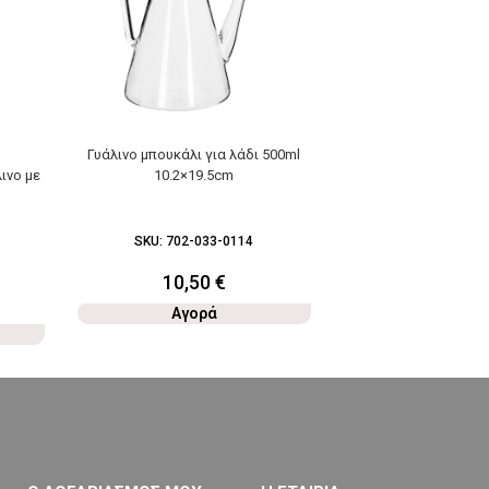
Γυάλινο μπουκάλι για λάδι 500ml
ινο με
10.2×19.5cm
SKU:
702-033-0114
10,50
€
Αγορά