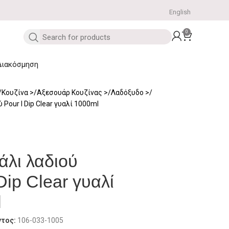
English
0
Διακόσμηση
Κουζίνα
Αξεσουάρ Κουζίνας
Λαδόξυδο
Pour I Dip Clear γυαλί 1000ml
λι λαδιού
Dip Clear γυαλί
l
ντος:
106-033-1005