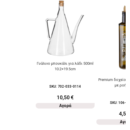
Γυάλινο μπουκάλι για λάδι 500ml
10.2×19.5cm
Premium δοχείο λ
με ροή 7
SKU:
702-033-0114
10,50
€
SKU:
106-03
Αγορά
4,50
Αγορ