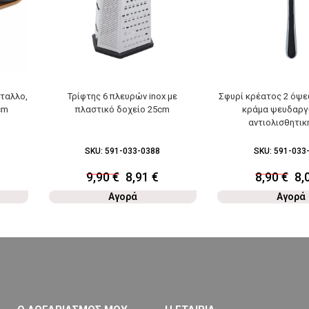
ταλλο,
Τρίφτης 6 πλευρών inox με
Σφυρί κρέατος 2 όψε
cm
πλαστικό δοχείο 25cm
κράμα ψευδαργ
αντιολισθητικ
SKU:
591-033-0388
SKU:
591-033
9,90
€
8,91
€
8,90
€
8,
Αγορά
Αγορά