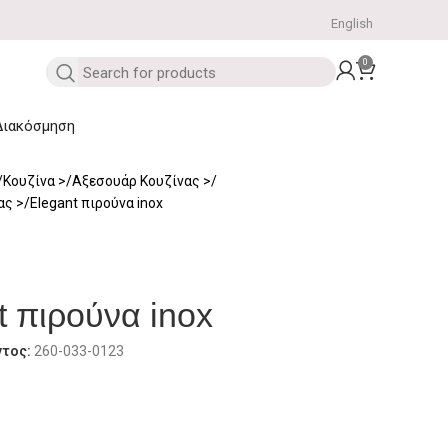
English
0
Διακόσμηση
Κουζίνα
Αξεσουάρ Κουζίνας
νας
Elegant πιρούνα inox
t πιρούνα inox
ντος:
260-033-0123