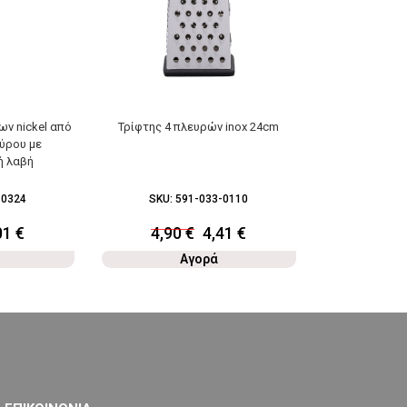
ων nickel από
Τρίφτης 4 πλευρών inox 24cm
Ζυγαριά κουζί
ύρου με
ή λαβή
-0324
SKU:
591-033-0110
SKU:
5
01
€
4,90
€
4,41
€
18,9
Αγορά