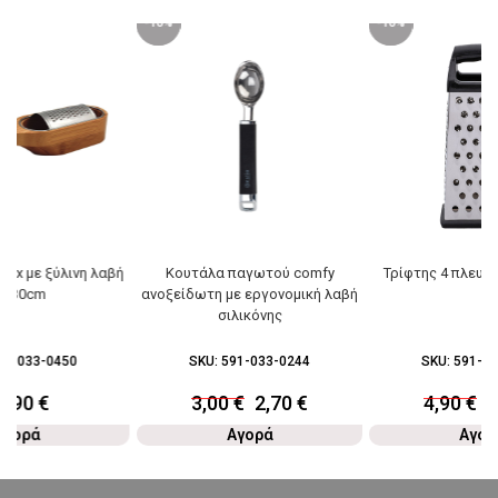
-10%
-10%
nox με ξύλινη λαβή
Κουτάλα παγωτού comfy
Τρίφτης 4 πλευρ
1x30cm
ανοξείδωτη με εργονομική λαβή
σιλικόνης
51-033-0450
SKU:
591-033-0244
SKU:
591-03
0,90
€
3,00
€
2,70
€
4,90
€
4
Αγορά
Αγορά
Αγορ