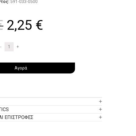
ντος:
591-033-0500
€
2,25
€
Αγορά
TICS
ΑΙ ΕΠΙΣΤΡΟΦΕΣ