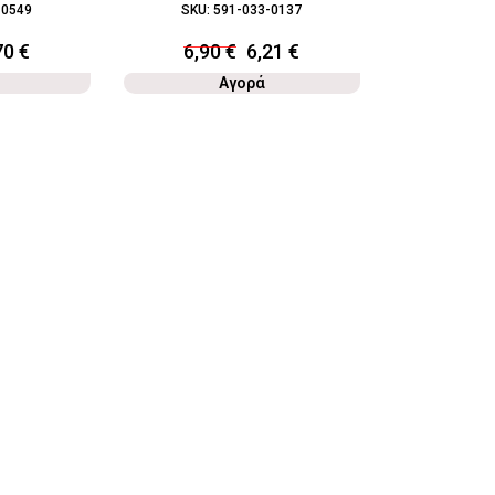
-0549
SKU:
591-033-0137
SKU:
2
70
€
6,90
€
6,21
€
3
Αγορά