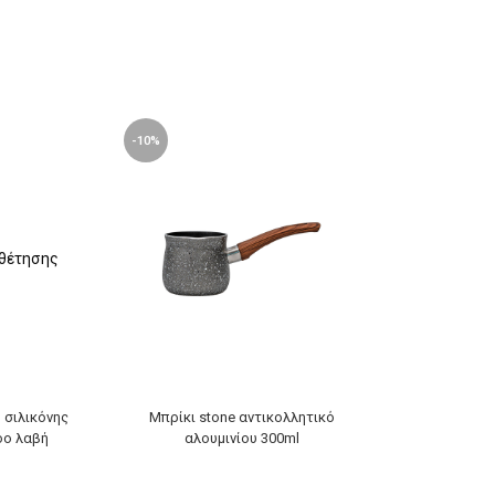
-10%
 σιλικόνης
Μπρίκι stone αντικολλητικό
Buddy βάση γ
oo λαβή
αλουμινίου 300ml
μεταλλική 