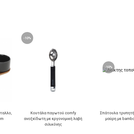
-10%
-10%
ταλλο,
Κουτάλα παγωτού comfy
Σπάτουλα τρυπητή
cm
ανοξείδωτη με εργονομική λαβή
μαύρη με bamb
σιλικόνης