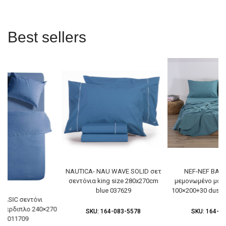
Best sellers
NAUTICA- NAU WAVE SOLID σετ
NEF-NEF BASI
σεντόνια king size 280x270cm
μεμονωμένο μονό
blue 037629
100×200+30 dusty 
BASIC σεντόνι
υπέρδιπλο 240×270
SKU:
164-083-5578
SKU:
164-08
go 011709