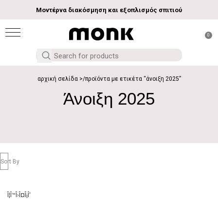
Μοντέρνα διακόσμηση και εξοπλισμός σπιτιού
0
αρχική σελίδα
προϊόντα με ετικέτα “άνοιξη 2025”
Άνοιξη 2025
Sort By
Î¦Î™Î›Î¤Î¡Î‘