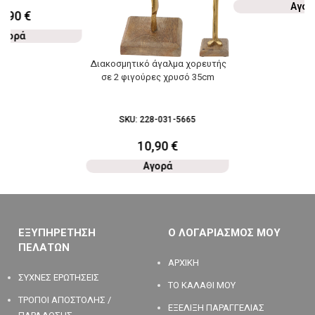
Αγορ
2,90
€
Αγορά
Διακοσμητικό άγαλμα χορευτής
σε 2 φιγούρες χρυσό 35cm
SKU:
228-031-5665
10,90
€
Αγορά
ΕΞΥΠΗΡΕΤΗΣΗ
Ο ΛΟΓΑΡΙΑΣΜΟΣ ΜΟΥ
ΠΕΛΑΤΩΝ
ΑΡΧΙΚΗ
ΣΥΧΝΕΣ ΕΡΩΤΗΣΕΙΣ
ΤΟ ΚΑΛΑΘΙ ΜΟΥ
ΤΡΟΠΟΙ ΑΠΟΣΤΟΛΗΣ /
ΕΞΕΛΙΞΗ ΠΑΡΑΓΓΕΛΙΑΣ