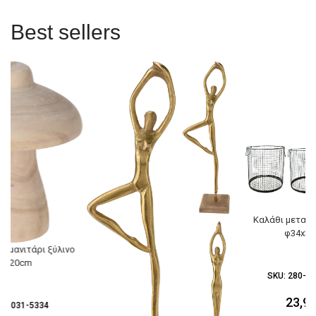
Best sellers
Καλάθι μεταλλ
φ34x3
ό μανιτάρι ξύλινο
7x20cm
SKU:
280-03
23,9
28-031-5334