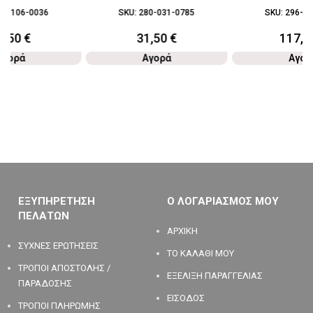
92-106-0036
SKU:
280-031-0785
SKU:
296-01
5,50
€
31,50
€
117,0
Αγορά
Αγορά
Αγορ
ΕΞΥΠΗΡΕΤΗΣΗ
Ο ΛΟΓΑΡΙΑΣΜΟΣ ΜΟΥ
ΠΕΛΑΤΩΝ
ΑΡΧΙΚΗ
ΣΥΧΝΕΣ ΕΡΩΤΗΣΕΙΣ
ΤΟ ΚΑΛΑΘΙ ΜΟΥ
ΤΡΟΠΟΙ ΑΠΟΣΤΟΛΗΣ /
ΕΞΕΛΙΞΗ ΠΑΡΑΓΓΕΛΙΑΣ
ΠΑΡΑΔΟΣΗΣ
ΕΙΣΟΔΟΣ
ΤΡΟΠΟΙ ΠΛΗΡΩΜΗΣ