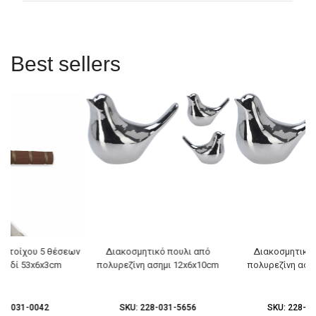
Best sellers
ρα τοίχου 5 θέσεων
Διακοσμητικό πουλι από
Διακοσμητικό 
αρυδί 53x6x3cm
πολυρεζίνη ασημι 12x6x10cm
πολυρεζίνη αση
56-031-0042
SKU:
228-031-5656
SKU:
228-03