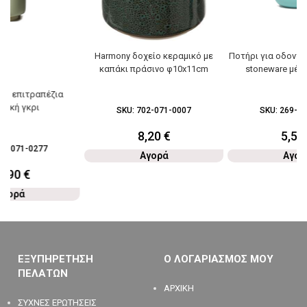
Harmony δοχείο κεραμικό με
Ποτήρι για οδοντ
καπάκι πράσινο φ10x11cm
stoneware μέν
κη επιτραπέζια
μική γκρι
SKU:
702-071-0007
SKU:
269-07
8,20
€
5,50
26-071-0277
Αγορά
Αγορ
1,90
€
Αγορά
ΕΞΥΠΗΡΕΤΗΣΗ
Ο ΛΟΓΑΡΙΑΣΜΟΣ ΜΟΥ
ΠΕΛΑΤΩΝ
ΑΡΧΙΚΗ
ΣΥΧΝΕΣ ΕΡΩΤΗΣΕΙΣ