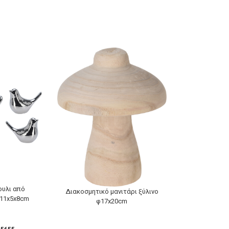
ουλι από
Επιτραπέζιος
Διακοσμητικό μανιτάρι ξύλινο
 11x5x8cm
μεταλ
φ17x20cm