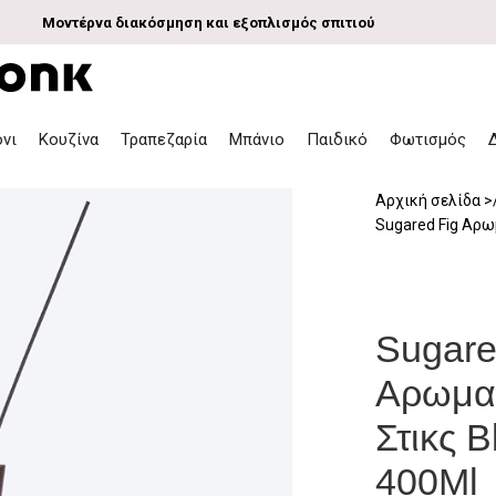
Μοντέρνα διακόσμηση και εξοπλισμός σπιτιού
όνι
Κουζίνα
Τραπεζαρία
Μπάνιο
Παιδικό
Φωτισμός
Αρχική σελίδα
Sugared Fig Αρω
Sugare
Αρωμα
Στικς B
400Ml