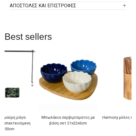
ΑΠΟΣΤΟΛΕΣ ΚΑΙ ΕΠΙΣΤΡΟΦΕΣ
Best sellers
κή μαύρη ράγα
Μπωλάκια σερβιρίσματος με
Harmony μύλος πι
ς επεκτεινόμενη
βάση σετ 21x22x6cm
0/250cm