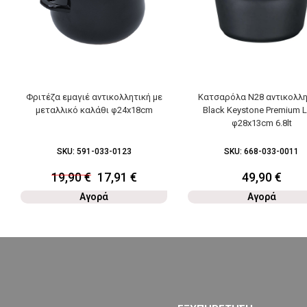
Φριτέζα εμαγιέ αντικολλητική με
Κατσαρόλα Ν28 αντικολλη
μεταλλικό καλάθι φ24x18cm
Black Keystone Premium 
φ28x13cm 6.8lt
SKU:
591-033-0123
SKU:
668-033-0011
19,90
€
17,91
€
49,90
€
Αγορά
Αγορά