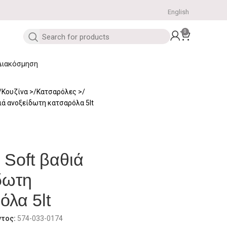
English
0
Διακόσμηση
Κουζίνα
Κατσαρόλες
ιά ανοξείδωτη κατσαρόλα 5lt
 Soft βαθιά
δωτη
όλα 5lt
ντος:
574-033-0174