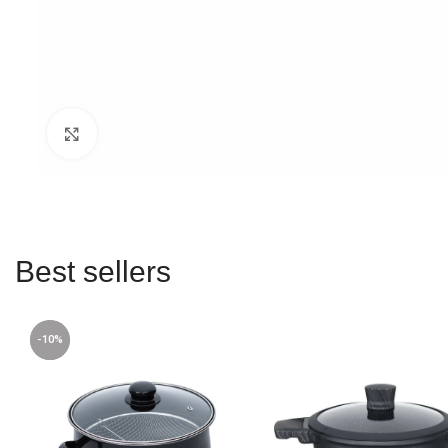
Click to enlarge
Best sellers
-10%